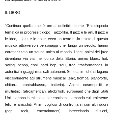
IL LIBRO
“Continua quella che è ormai definibile come “Enciclopedia
tematica in progress”: dopo Il jazz-film, Il jazz e le arti, Il jazz e
le idee, Il jazz e le cose, ecco un testo sullo spirito di questa
musica attraverso i personaggi che, lungo un secolo, hanno
caratterizzato un sound unico al mondo. I tanti animi del jazz
diventano via via, nel corso della Storia, animo blues, hot,
swing, bebop, cool, hard bop, soul, free, trasformandosi in
autentici linguaggi musicali autonomi. Sono animi che si legano
visceralmente agli strumenti musicali (sax, tromba, pianoforte,
chitarra, contrabbasso, batteria). Animi cosmopoliti e
multietnici (afroamerican, afrobritish, european) che dagli Stati
Uniti partono in missione per continenti, tornando culturalmente
felici e arricchiti. Animi vogliosi di confrontarsi con altri suoni
(pop, rock, entertainment), intrecciando fusioni,