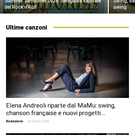
Summer Jamboree 2026: Senigallia capitale
Swing, bal
del Rock’n’Roll
swing
Ultime canzoni
Elena Andreoli riparte dal MaMu: swing,
chanson française e nuovi progetti...
Redazione
-
20 Aprile 2026