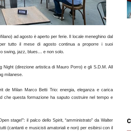
lano) ad agosto è aperto per ferie. Il locale meneghino dal
per tutto il mese di agosto continua a proporre i suoi
vo swing, jazz, blues… e non solo.
ight (direzione artistica di Mauro Porro) e gli S.D.M. All
ing milanese.
it de Milan Marco Betti Trio: energia, eleganza e carica
und che questa formazione ha saputo costruire nel tempo e
en stage!”: il palco dello Spirit, “amministrato” da Walter
C
tti (cantanti e musicisti amatoriali e non) per esibirsi con il