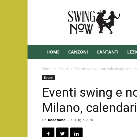
Swing
–
Swingnow.it
HOME
CANZONI
CANTANTI
LEZI
Home
Eventi
Eventi swing e non solo di agosto a Mi
Eventi
Eventi swing e n
Milano, calendari
Da
Redazione
-
31 Luglio 2020