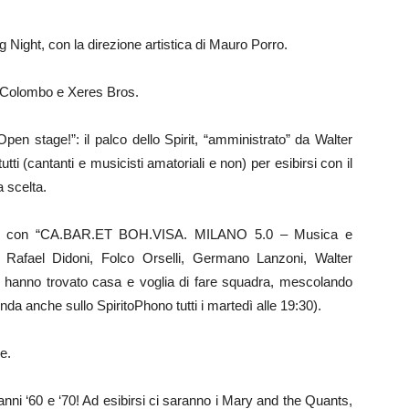
ight, con la direzione artistica di Mauro Porro.
o Colombo e Xeres Bros.
en stage!”: il palco dello Spirit, “amministrato” da Walter
tti (cantanti e musicisti amatoriali e non) per esibirsi con il
 scelta.
ale con “CA.BAR.ET BOH.VISA. MILANO 5.0 – Musica e
i Rafael Didoni, Folco Orselli, Germano Lanzoni, Walter
lan hanno trovato casa e voglia di fare squadra, mescolando
nda anche sullo SpiritoPhono tutti i martedì alle 19:30).
e.
nni ‘60 e ‘70! Ad esibirsi ci saranno i Mary and the Quants,