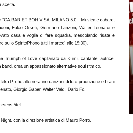
 scelta.
con “CA.BAR.ET BOH.VISA. MILANO 5.0 – Musica e cabaret
Didoni, Folco Orselli, Germano Lanzoni, Walter Leonardi e
trovato casa e voglia di fare squadra, mescolando risate e
sullo SpiritoPhono tutti i martedì alle 19:30).
he Triumph of Love capitanato da Kumi, cantante, autrice,
 band, crea un appassionato alternative soul ritmico.
ka P, che alterneranno canzoni di loro produzione e brani
Renato, Giorgio Gaber, Walter Valdi, Dario Fo.
orseos 5tet.
ght, con la direzione artistica di Mauro Porro.