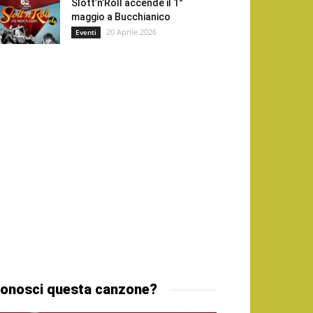
Slott’n’Roll accende il 1°
maggio a Bucchianico
20 Aprile 2026
Eventi
onosci questa canzone?