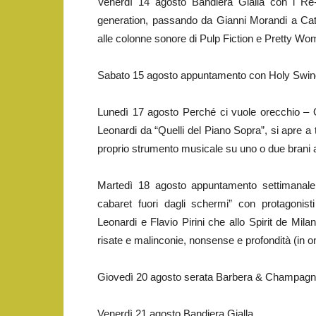
Venerdì 14 agosto Bandiera Gialla con i Re-B
generation, passando da Gianni Morandi a Cater
alle colonne sonore di Pulp Fiction e Pretty Wo
Sabato 15 agosto appuntamento con Holy Swing N
Lunedì 17 agosto Perché ci vuole orecchio – Op
Leonardi da “Quelli del Piano Sopra”, si apre a tu
proprio strumento musicale su uno o due brani a
Martedì 18 agosto appuntamento settiman
cabaret fuori dagli schermi” con protagonist
Leonardi e Flavio Pirini che allo Spirit de Mi
risate e malinconie, nonsense e profondità (in on
Giovedì 20 agosto serata Barbera & Champagn
Venerdì 21 agosto Bandiera Gialla.