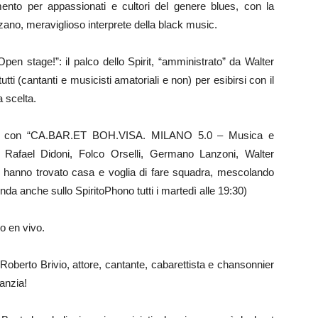
nto per appassionati e cultori del genere blues, con la
ano, meraviglioso interprete della black music.
en stage!”: il palco dello Spirit, “amministrato” da Walter
tti (cantanti e musicisti amatoriali e non) per esibirsi con il
 scelta.
ale con “CA.BAR.ET BOH.VISA. MILANO 5.0 – Musica e
i Rafael Didoni, Folco Orselli, Germano Lanzoni, Walter
lan hanno trovato casa e voglia di fare squadra, mescolando
nda anche sullo SpiritoPhono tutti i martedì alle 19:30)
o en vivo.
erto Brivio, attore, cantante, cabarettista e chansonnier
anzia!