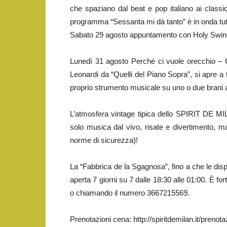
che spaziano dal beat e pop italiano ai classic
programma “Sessanta mi dà tanto” è in onda tutti
Sabato 29 agosto appuntamento con Holy Swing N
Lunedì 31 agosto Perché ci vuole orecchio – Op
Leonardi da “Quelli del Piano Sopra”, si apre a tu
proprio strumento musicale su uno o due brani a
L’atmosfera vintage tipica dello SPIRIT DE MI
solo musica dal vivo, risate e divertimento, m
norme di sicurezza)!
La “Fabbrica de la Sgagnosa”, fino a che le di
aperta 7 giorni su 7 dalle 18:30 alle 01:00. È fo
o chiamando il numero 3667215569.
Prenotazioni cena: http://spiritdemilan.it/prenota