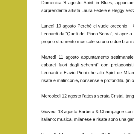
Domenica 9 agosto Spirit in Blues, appuntame
sorprendente artista Laura Fedele e Heggy Vezz
Lunedì 10 agosto Perché ci vuole orecchio – Op
Leonardi da “Quelli del Piano Sopra”, si apre a tu
proprio strumento musicale su uno o due brani a
Martedì 11 agosto appuntamento settiman
cabaret fuori dagli schermi” con protagonist
Leonardi e Flavio Pirini che allo Spirit de Mi
risate e malinconie, nonsense e profondità. (in o
Mercoledì 12 agosto l’attesa serata Cristal, tang
Giovedì 13 agosto Barbera & Champagne con Rob
italiano: musica, milanese e risate sono una gar