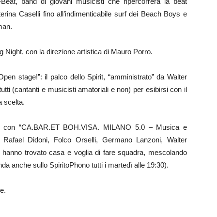
eat, band di giovani musicisti che ripercorrerà la beat
ina Caselli fino all’indimenticabile surf dei Beach Boys e
man.
ight, con la direzione artistica di Mauro Porro.
en stage!”: il palco dello Spirit, “amministrato” da Walter
tti (cantanti e musicisti amatoriali e non) per esibirsi con il
 scelta.
ale con “CA.BAR.ET BOH.VISA. MILANO 5.0 – Musica e
i Rafael Didoni, Folco Orselli, Germano Lanzoni, Walter
lan hanno trovato casa e voglia di fare squadra, mescolando
da anche sullo SpiritoPhono tutti i martedì alle 19:30).
e.