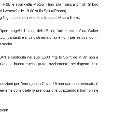
i R&B e soul della Motown fino alla musica british (il loro
 i venerdì alle 19.00 sullo SpiritoPhono).
ight, con la direzione artistica di Mauro Porro.
en stage!”: il palco dello Spirit, “amministrato” da Walter
tti (cantanti e musicisti amatoriali e non) per esibirsi con il
 scelta.
LAN è custodita nei suoi 1500 mq: lo Spirit de Milan non è
a anche buona cucina (tutto, ovviamente, nel rispetto delle
sposizioni per l’emergenza Covid-19 non saranno revocate, è
rtemente consigliata la prenotazione utilizzando il form online
zioni/