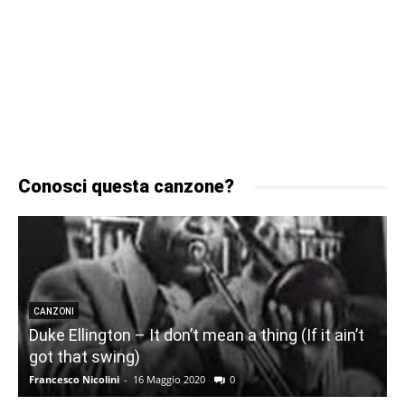
Conosci questa canzone?
CANZONI
Duke Ellington – It don’t mean a thing (If it ain’t
got that swing)
Francesco Nicolini
-
16 Maggio 2020
0