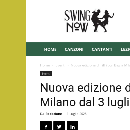
Swing
–
Swingnow.it
HOME
CANZONI
CANTANTI
LEZI
Home
Eventi
Nuova edizione di Fill Your Bag a Milan
Eventi
Nuova edizione di
Milano dal 3 lugl
Da
Redazione
-
1 Luglio 2025