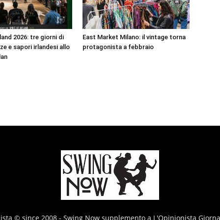
land 2026: tre giorni di
East Market Milano: il vintage torna
e e sapori irlandesi allo
protagonista a febbraio
lan
nista © since 2008 - Swing Now supplemento a L'Opinionista Giorna