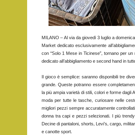
MILANO – Al via da giovedì 3 luglio a domenica 3
Market dedicato esclusivamente all’abbigliament
con “Solo 1 Mese in Ticinese”, tornano per un
dedicato all’abbigliamento e second hand in tutt
Il gioco è semplice: saranno disponibili tre div
grande. Queste potranno essere completamente 
la più ampia varietà di stili, colori e forme dagli 
moda per tutte le tasche, curiosare nelle ceste 
migliori pezzi sempre accuratamente controllati
donna tra capi e pezzi selezionati. I più trendy
Decine di pantaloni, shorts, Levi’s, cargo, milit
e canotte sport.