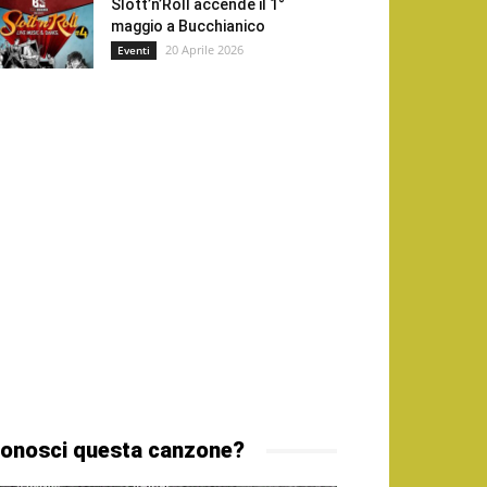
Slott’n’Roll accende il 1°
maggio a Bucchianico
20 Aprile 2026
Eventi
onosci questa canzone?