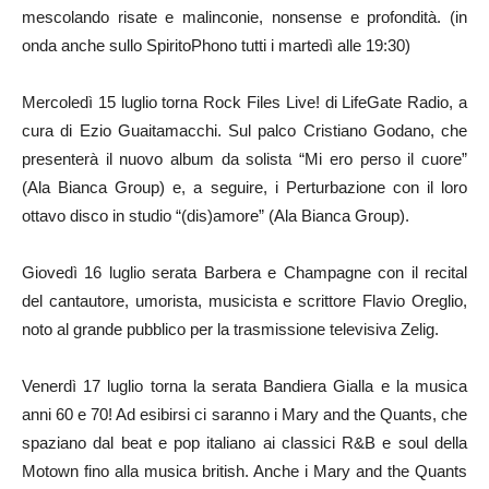
mescolando risate e malinconie, nonsense e profondità. (in
onda anche sullo SpiritoPhono tutti i martedì alle 19:30)
Mercoledì 15 luglio torna Rock Files Live! di LifeGate Radio, a
cura di Ezio Guaitamacchi. Sul palco Cristiano Godano, che
presenterà il nuovo album da solista “Mi ero perso il cuore”
(Ala Bianca Group) e, a seguire, i Perturbazione con il loro
ottavo disco in studio “(dis)amore” (Ala Bianca Group).
Giovedì 16 luglio serata Barbera e Champagne con il recital
del cantautore, umorista, musicista e scrittore Flavio Oreglio,
noto al grande pubblico per la trasmissione televisiva Zelig.
Venerdì 17 luglio torna la serata Bandiera Gialla e la musica
anni 60 e 70! Ad esibirsi ci saranno i Mary and the Quants, che
spaziano dal beat e pop italiano ai classici R&B e soul della
Motown fino alla musica british. Anche i Mary and the Quants