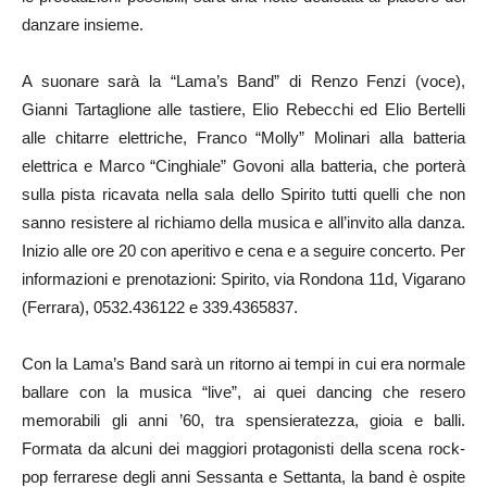
danzare insieme.
A suonare sarà la “Lama’s Band” di Renzo Fenzi (voce),
Gianni Tartaglione alle tastiere, Elio Rebecchi ed Elio Bertelli
alle chitarre elettriche, Franco “Molly” Molinari alla batteria
elettrica e Marco “Cinghiale” Govoni alla batteria, che porterà
sulla pista ricavata nella sala dello Spirito tutti quelli che non
sanno resistere al richiamo della musica e all’invito alla danza.
Inizio alle ore 20 con aperitivo e cena e a seguire concerto. Per
informazioni e prenotazioni: Spirito, via Rondona 11d, Vigarano
(Ferrara), 0532.436122 e 339.4365837.
Con la Lama’s Band sarà un ritorno ai tempi in cui era normale
ballare con la musica “live”, ai quei dancing che resero
memorabili gli anni ’60, tra spensieratezza, gioia e balli.
Formata da alcuni dei maggiori protagonisti della scena rock-
pop ferrarese degli anni Sessanta e Settanta, la band è ospite