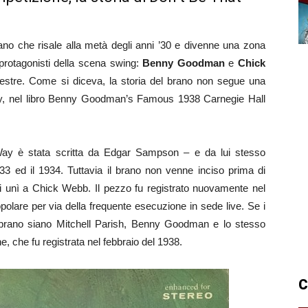
no che risale alla metà degli anni ’30 e divenne una zona
 protagonisti della scena swing:
Benny Goodman
e
Chick
rchestre. Come si diceva, la storia del brano non segue una
kley, nel libro Benny Goodman’s Famous 1938 Carnegie Hall
 Way è stata scritta da Edgar Sampson – e da lui stesso
933 ed il 1934. Tuttavia il brano non venne inciso prima di
i unì a Chick Webb. Il pezzo fu registrato nuovamente nel
olare per via della frequente esecuzione in sede live. Se i
el brano siano Mitchell Parish, Benny Goodman e lo stesso
, che fu registrata nel febbraio del 1938.
C