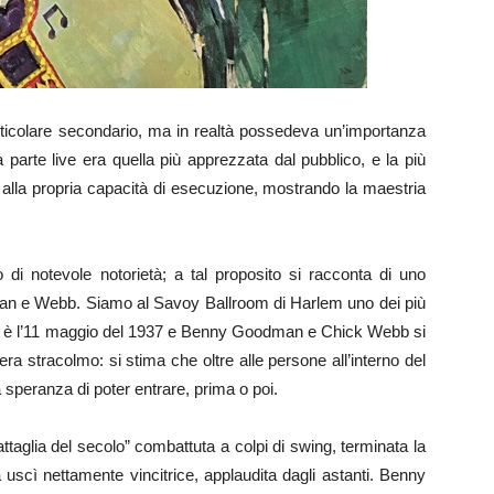
ticolare secondario, ma in realtà possedeva un’importanza
parte live era quella più apprezzata dal pubblico, e la più
gio alla propria capacità di esecuzione, mostrando la maestria
i notevole notorietà; a tal proposito si racconta di uno
dman e Webb. Siamo al Savoy Ballroom di Harlem uno dei più
ng: è l’11 maggio del 1937 e Benny Goodman e Chick Webb si
era stracolmo: si stima che oltre alle persone all’interno del
a speranza di poter entrare, prima o poi.
taglia del secolo” combattuta a colpi di swing, terminata la
scì nettamente vincitrice, applaudita dagli astanti. Benny