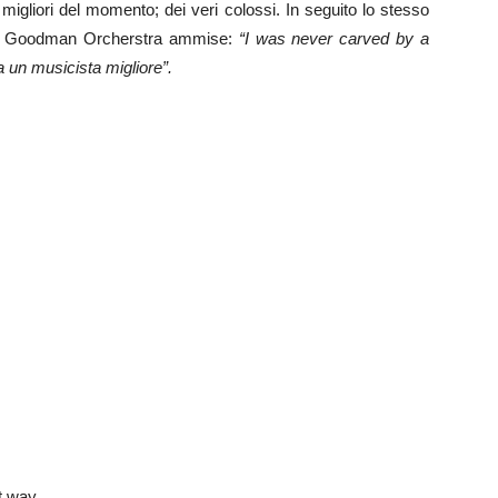
migliori del momento; dei veri colossi. In seguito lo stesso
nny Goodman Orcherstra ammise:
“I was never carved by a
a un musicista migliore”.
at way