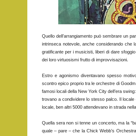
Quello dell’arrangiamento può sembrare un par
intrinseca notevole, anche considerando che la 
gratificante per i musicisti, liberi di dare sfog
dei loro virtuosismi frutto di improvvisazioni.
Estro e agonismo diventavano spesso motivo d
scontro epico proprio tra le orchestre di Goo
famosi locali della New York City dell’era swi
trovano a condividere lo stesso palco. Il locale 
locale, ben altri 5000 attendevano in strada nell
Quella sera non si tenne un concerto, ma la “bat
quale – pare – che la Chick Webb’s Orchestra u