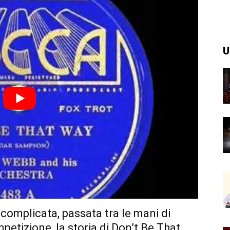
U
 complicata, passata tra le mani di
ompetizione, la storia di Don’t Be That