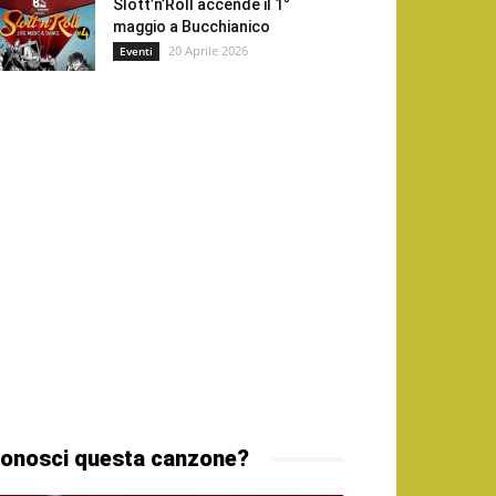
Slott’n’Roll accende il 1°
maggio a Bucchianico
20 Aprile 2026
Eventi
onosci questa canzone?