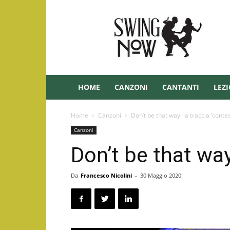
Swing
–
Swingnow.it
HOME
CANZONI
CANTANTI
LEZI
Home
Canzoni
Don’t be that way: la traccia ‘conte
Canzoni
Don’t be that way
Da
Francesco Nicolini
-
30 Maggio 2020