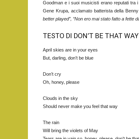
Goodman e i suoi musicisti erano reputati tra i 
Gene Krupa, acclamato batterista della Be
better played”, “Non ero mai stato fatto a fette d
TESTO DI DON’T BE THAT WAY
April skies are in your eyes
But, darling, don’t be blue
Don’t cry
Oh, honey, please
Clouds in the sky
Should never make you feel that way
The rain
Will bring the violets of May
Tears are in vain so, honey, please, don’t be th