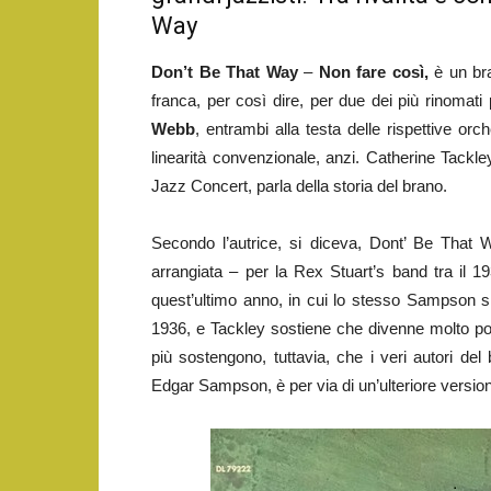
Way
Don’t Be That Way
–
Non fare così,
è un bra
franca, per così dire, per due dei più rinomati
Webb
, entrambi alla testa delle rispettive o
linearità convenzionale, anzi. Catherine Tac
Jazz Concert, parla della storia del brano.
Secondo l’autrice, si diceva, Dont’ Be That
arrangiata – per la Rex Stuart’s band tra il 1
quest’ultimo anno, in cui lo stesso Sampson s
1936, e Tackley sostiene che divenne molto pop
più sostengono, tuttavia, che i veri autori d
Edgar Sampson, è per via di un’ulteriore versione