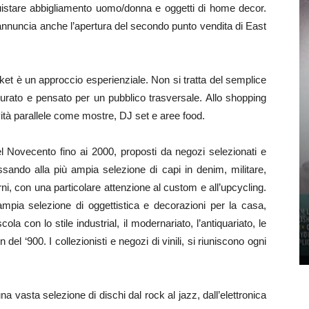
quistare abbigliamento uomo/donna e oggetti di home decor.
nnuncia anche l’apertura del secondo punto vendita di East
ket è un approccio esperienziale. Non si tratta del semplice
urato e pensato per un pubblico trasversale. Allo shopping
ità parallele come mostre, DJ set e aree food.
l Novecento fino ai 2000, proposti da negozi selezionati e
passando alla più ampia selezione di capi in denim, militare,
orni, con una particolare attenzione al custom e all’upcycling.
 ampia selezione di oggettistica e decorazioni per la casa,
scola con lo stile industrial, il modernariato, l’antiquariato, le
del ‘900. I collezionisti e negozi di vinili, si riuniscono ogni
na vasta selezione di dischi dal rock al jazz, dall’elettronica