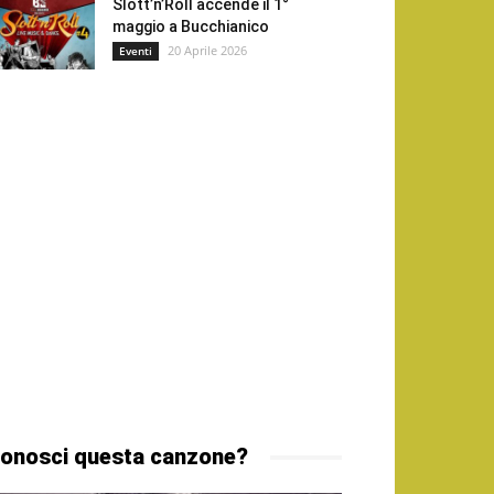
Slott’n’Roll accende il 1°
maggio a Bucchianico
20 Aprile 2026
Eventi
onosci questa canzone?