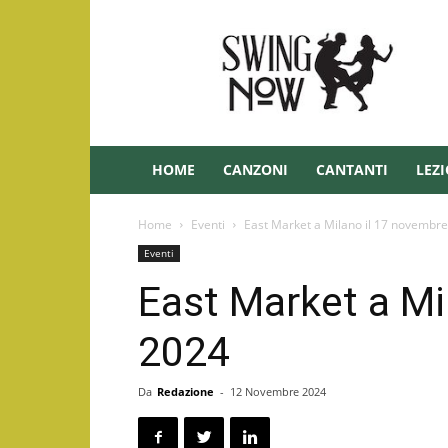
Swing
–
Swingnow.it
HOME
CANZONI
CANTANTI
LEZI
Home
Eventi
East Market a Milano il 17 novembr
Eventi
East Market a Mi
2024
Da
Redazione
-
12 Novembre 2024