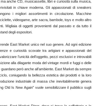
i, ma anche CD, musicassette, libri e curiosità sulla musica,
o rivisitati in chiave moderna. Gli appassionati di sneakers
gono i migliori assortimenti in circolazione. Macchine
iciclette, videogame, arte sacra, bambole, toys e molto altro
nti. Migliaia di oggetti provenienti dal passato e da tutto il
tand degli espositori.
tti rende East Market unico nel suo genere. Ad ogni edizione
lenze e curiosità scovate tra artigiani e appassionati del
valorizzare l’unicità dell’oggetto, pezzi esclusivi e introvabili
osizione alla dilagante moda del vintage mordi e fuggi o delle
che guardano però anche all’ambiente. East Market da sempre
iclo, coniugando la bellezza estetica dei prodotti e la loro
produzione industriale di massa che inevitabilmente genera
g Old Is New Again” vuole sensibilizzare il pubblico sugli
ge. East Market Diner, dove si trova la caffetteria e la