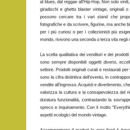
al blues, dal reggae all’Hip-Hop. Non solo vinil
giradischi e ghetto blaster vintage, originali 
possono cercare tra i vari stand che propon
fotografiche e da scrivere, figurine, ma anche b
per i più curiosi o per i collezionisti più esige
mondo, rivivono una seconda o terza vita negli s
La scelta qualitativa dei venditori e dei prodo
sono sempre disponibili oggetti diversi, eccel
settore. Prodotti originali curati e restaurati per 
sono la cifra distintiva dell’evento, in contrapp
vendite all’ingrosso. Acquisti e divertimento, 
valorizza la cultura e la consapevolezza del ric
duratura funzionalità, contrastando la sovrap
spreco e inquinamento. Con il motto “Everythin
aspetti ecologici del mondo vintage.
Accompagnano il market le aree food & bevera