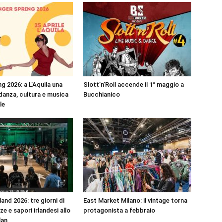
g 2026: a L’Aquila una
Slott’n’Roll accende il 1° maggio a
 danza, cultura e musica
Bucchianico
ile
land 2026: tre giorni di
East Market Milano: il vintage torna
e e sapori irlandesi allo
protagonista a febbraio
lan