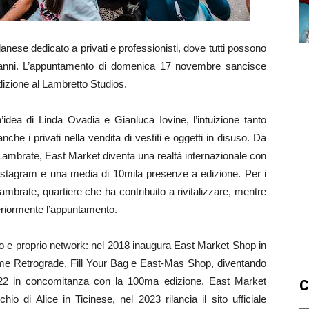
nese dedicato a privati e professionisti, dove tutti possono
anni. L’appuntamento di domenica 17 novembre sancisce
dizione al Lambretto Studios.
ea di Linda Ovadia e Gianluca Iovine, l’intuizione tanto
he i privati nella vendita di vestiti e oggetti in disuso. Da
 Lambrate, East Market diventa una realtà internazionale con
 Instagram e una media di 10mila presenze a edizione. Per i
ambrate, quartiere che ha contribuito a rivitalizzare, mentre
eriormente l’appuntamento.
ro e proprio network: nel 2018 inaugura East Market Shop in
 come Retrograde, Fill Your Bag e East-Mas Shop, diventando
2022 in concomitanza con la 100ma edizione, East Market
C
o di Alice in Ticinese, nel 2023 rilancia il sito ufficiale