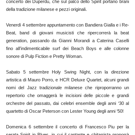
concerto dei Duperdu, che sul palco dello Spirit portano brani
della tradizione milanese e pezzi originali.
Venerdì 4 settembre appuntamento con Bandiera Gialla e i Re-
Beat, band di giovani musicisti che ripercorrerà la beat
generation, passando da Gianni Morandi a Caterina Caselli
fino all’indimenticabile surf dei Beach Boys e alle colonne
sonore di Pulp Fiction e Pretty Woman.
Sabato 5 settembre Holy Swing Night, con la direzione
artistica di Mauro Porro, e HCR Deluxe Quartet, alcuni grandi
nomi del Jazz tradizionale milanese che riproporranno un
repertorio che omaggerà le incisioni delle piccole e grandi
orchestre del passato, dai celebri ensemble degli anni ‘30 al
quartetto di Oscar Peterson con Lester Young degli anni ‘50!
Domenica 6 settembre il concerto di Francesco Piu per la
serata Spirit in Blues, in cui il cantante e chitarrista proporrà