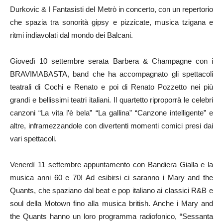
Durkovic & I Fantasisti del Metrò in concerto, con un repertorio
che spazia tra sonorità gipsy e pizzicate, musica tzigana e
ritmi indiavolati dal mondo dei Balcani.
Giovedì 10 settembre serata Barbera & Champagne con i
BRAVIMABASTA, band che ha accompagnato gli spettacoli
teatrali di Cochi e Renato e poi di Renato Pozzetto nei più
grandi e bellissimi teatri italiani. Il quartetto riproporrà le celebri
canzoni “La vita l’è bela” “La gallina” “Canzone intelligente” e
altre, inframezzandole con divertenti momenti comici presi dai
vari spettacoli.
Venerdì 11 settembre appuntamento con Bandiera Gialla e la
musica anni 60 e 70! Ad esibirsi ci saranno i Mary and the
Quants, che spaziano dal beat e pop italiano ai classici R&B e
soul della Motown fino alla musica british. Anche i Mary and
the Quants hanno un loro programma radiofonico, “Sessanta