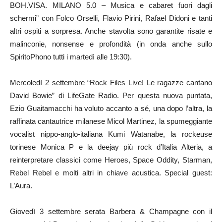
BOH.VISA. MILANO 5.0 – Musica e cabaret fuori dagli
schermi” con Folco Orselli, Flavio Pirini, Rafael Didoni e tanti
altri ospiti a sorpresa. Anche stavolta sono garantite risate e
malinconie, nonsense e profondità (in onda anche sullo
SpiritoPhono tutti i martedì alle 19:30).
Mercoledì 2 settembre “Rock Files Live! Le ragazze cantano
David Bowie” di LifeGate Radio. Per questa nuova puntata,
Ezio Guaitamacchi ha voluto accanto a sé, una dopo l’altra, la
raffinata cantautrice milanese Micol Martinez, la spumeggiante
vocalist nippo-anglo-italiana Kumi Watanabe, la rockeuse
torinese Monica P e la deejay più rock d’Italia Alteria, a
reinterpretare classici come Heroes, Space Oddity, Starman,
Rebel Rebel e molti altri in chiave acustica. Special guest:
L’Aura.
Giovedì 3 settembre serata Barbera & Champagne con il