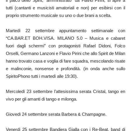
il palco dello Spirit, “amministrato” da Flavio Pirini, si apre a
tutti (cantanti e musicisti amatoriali e non) per esibirsi con il
proprio strumento musicale su uno o due brani a scelta.
Martedì 22 settembre appuntamento settimanale con
“CA.BAR.ET BOH.VISA. MILANO 5.0 – Musica e cabaret
fuori dagli schermi” con protagonisti Rafael Didoni, Folco
Orselli, Germano Lanzoni e Flavio Pirini che allo Spirit de Milan
hanno trovato casa e voglia di fare squadra, mescolando risate
e malinconie, nonsense e profondità. (in onda anche sullo
SpiritoPhono tutti i martedì alle 19:30).
Mercoledì 23 settembre l’attesissima serata Cristal, tango en
vivo per gli amanti di tango e milonga.
Giovedì 24 settembre serata Barbera & Champagne.
Venerdì 25 settembre Bandiera Gialla con i Re-Beat, band di