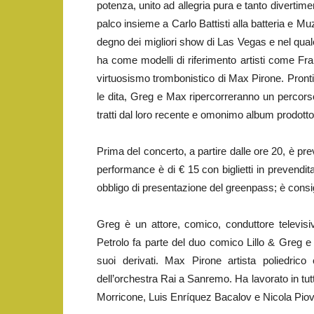
potenza, unito ad allegria pura e tanto divertime
palco insieme a Carlo Battisti alla batteria e 
degno dei migliori show di Las Vegas e nel qual
ha come modelli di riferimento artisti come Fr
virtuosismo trombonistico di Max Pirone. Pronti 
le dita, Greg e Max ripercorreranno un percorso
tratti dal loro recente e omonimo album prodotto
Prima del concerto, a partire dalle ore 20, è pre
performance è di € 15 con biglietti in prevendit
obbligo di presentazione del greenpass; è consig
Greg è un attore, comico, conduttore televisi
Petrolo fa parte del duo comico Lillo & Greg e
suoi derivati. Max Pirone artista poliedrico
dell’orchestra Rai a Sanremo. Ha lavorato in tutte
Morricone, Luis Enríquez Bacalov e Nicola Piov