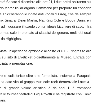
nto! Sabato 4 dicembre alle ore 21, i due artisti saliranno sul
Muzio Marcellini all’organo Hammond per proporre un concerto
e spiccheranno le innate doti vocali di Greg, che da sempre
ank Sinatra, Dean Martin, Nat King Cole e Bobby Darin, e il
ad indossare il tuxedo con un ideale bicchiere di scotch fra
 musicale improntato ai classici del genere, molti dei quali
 da Highlights.
vista un’apericena opzionale al costo di € 15. L’ingresso alla
a sul sito di Liveticket o direttamente al Museo. Entrata con
liata la prenotazione.
vo e radiofonico oltre che fumettista. Insieme a Pasquale
 ha dato vita al gruppo musicale rock demenziale Latte & i
 e di grande valore artistico, è da anni il 1° trombone
 le tournee teatrali di Gigi Proietti e ha registrato con Ennio
ani.