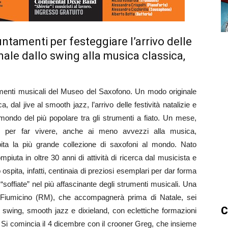
ntamenti per festeggiare l’arrivo delle
inale dallo swing alla musica classica,
enti musicali del Museo del Saxofono. Un modo originale
, dal jive al smooth jazz, l’arrivo delle festività natalizie e
mondo del più popolare tra gli strumenti a fiato. Un mese,
li per far vivere, anche ai meno avvezzi alla musica,
ta la più grande collezione di saxofoni al mondo. Nato
iuta in oltre 30 anni di attività di ricerca dal musicista e
 ospita, infatti, centinaia di preziosi esemplari per dar forma
 “soffiate” nel più affascinante degli strumenti musicali. Una
Fiumicino (RM), che accompagnerà prima di Natale, sei
C
a, swing, smooth jazz e dixieland, con eclettiche formazioni
. Si comincia il 4 dicembre con il crooner Greg, che insieme