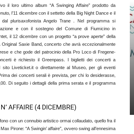
vo il loro ultimo album “A Swinging Affaire” prodotto da
uto, l’11 dicembre con il settetto della Big Night Dance e il
 dal plurisaxofonista Angelo Trane . Nel programma si
borazione e con il sostegno del Comune di Fiumicino in
et, il 12 dicembre con un progetto “a prove aperte” della
la Original Saxie Band, concerto che avrà eccezionalmente
rese e che gode del patrocinio della Pro Loco di Fregene-
ti è richiesto il Greenpass. I biglietti dei concerti a
sito Liveticket.it o direttamente al Museo, per gli eventi
 Prima dei concerti serali è prevista, per chi lo desiderasse,
0. Di seguito i dettagli della prima serata e il programma
N’ AFFAIRE (4 DICEMBRE)
o con un connubio artistico ormai collaudato, quello fra il
 Max Pirone: “A Swingin’ affaire”, ovvero swing all’ennesima