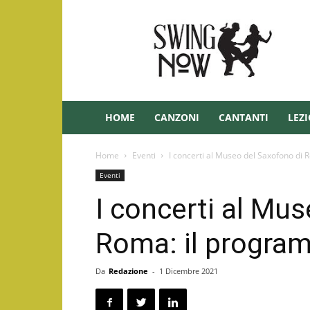
Swing
–
Swingnow.it
HOME
CANZONI
CANTANTI
LEZI
Home
Eventi
I concerti al Museo del Saxofono d
Eventi
I concerti al Mu
Roma: il progra
Da
Redazione
-
1 Dicembre 2021