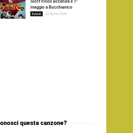
Slott’n’Roll accende il 1°
maggio a Bucchianico
20 Aprile 2026
Eventi
onosci questa canzone?