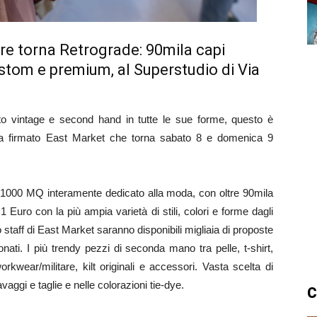
e torna Retrograde: 90mila capi
stom e premium, al Superstudio di Via
to vintage e second hand in tutte le sue forme, questo è
pa firmato East Market che torna sabato 8 e domenica 9
i 1000 MQ interamente dedicato alla moda, con oltre 90mila
 1 Euro con la più ampia varietà di stili, colori e forme dagli
o staff di East Market saranno disponibili migliaia di proposte
ati. I più trendy pezzi di seconda mano tra pelle, t-shirt,
orkwear/militare, kilt originali e accessori. Vasta scelta di
avaggi e taglie e nelle colorazioni tie-dye.
C