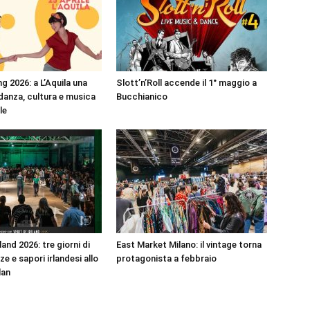
g 2026: a L’Aquila una
Slott’n’Roll accende il 1° maggio a
 danza, cultura e musica
Bucchianico
ile
land 2026: tre giorni di
East Market Milano: il vintage torna
e e sapori irlandesi allo
protagonista a febbraio
lan