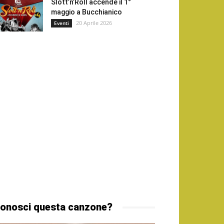
Slott’n’Roll accende il 1°
maggio a Bucchianico
20 Aprile 2026
Eventi
onosci questa canzone?