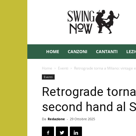
Swing
–
Swingnow.it
HOME
CANZONI
CANTANTI
LEZI
Home
Eventi
Retrograde torna a Milano: vintage 
Eventi
Retrograde torna
second hand al 
Da
Redazione
-
29 Ottobre 2025