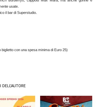
 trench Burberrys, cappotti Max Mara, ma anche gonne e
amente usate.
co il bar di Superstudio.
o biglietto con una spesa minima di Euro 25)
I DELL'AUTORE