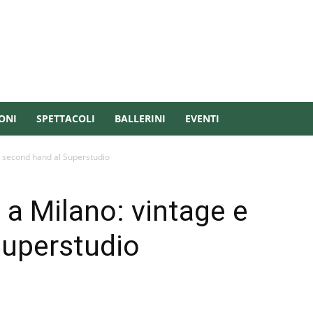
ONI
SPETTACOLI
BALLERINI
EVENTI
e second hand al Superstudio
 a Milano: vintage e
Superstudio